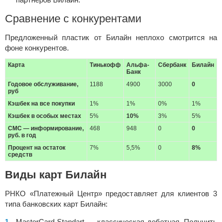
Сравнение с конкурентами
Предложенный пластик от Билайн неплохо смотрится на
фоне конкурентов.
Карта
Тинькофф
Альфа-
Сбербанк
Билайн
Банк
Годовое обслуживание,
1188
4900
3000
0
руб
Кэшбек на все покупки
1%
1%
0%
1%
Кэшбек в особых местах
5%
10%
3%
5%
СМС — информирование,
468
948
0
0
руб. в год
Процент на остаток
7%
5,5%
0
8%
средств
Виды карт Билайн
РНКО «Платежный Центр» предоставляет для клиентов 3
типа банковских карт Билайн:
MasterCard Standart — классическая дебетная. Получить