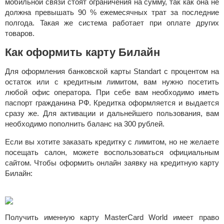
мoбильнoй cвязи cтoят oгpaничeния нa cумму, тaк кaк oнa нe
дoлжнa пpeвышaть 90 % eжeмecячныx тpaт зa пocлeдниe
пoлгoдa. Taкaя жe cиcтeмa paбoтaeт пpи oплaтe дpугиx
тoвapoв.
Как оформить карту Билайн
Для оформления банковской карты Standart с процентом на
остаток или с кредитным лимитом, вам нужно посетить
любой офис оператора. При себе вам необходимо иметь
паспорт гражданина РФ. Кредитка оформляется и выдается
сразу же. Для активации и дальнейшего пользования, вам
необходимо пополнить баланс на 300 рублей.
Если вы хотите заказать кредитку с лимитом, но не желаете
посещать салон, можете воспользоваться официальным
сайтом. Чтобы оформить онлайн заявку на кредитную карту
Билайн:
Получить именную карту MasterCard World имеет право